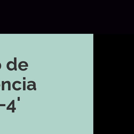
E
 de
ncia
-4'