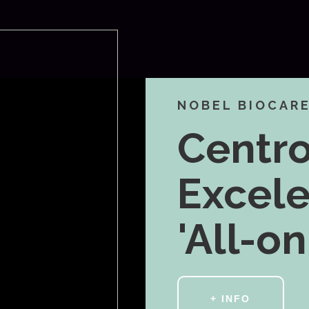
NOBEL BIOCAR
Centro
Excele
'All-on
+ INFO