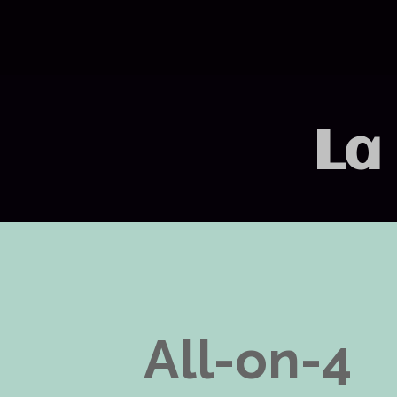
La
All-on-4