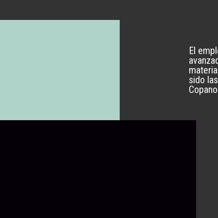
El empl
avanzad
materia
sido la
Copano 