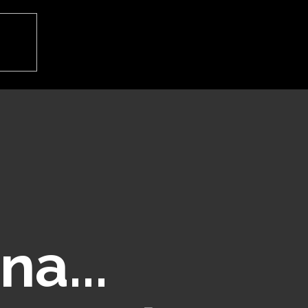
Inicio
La Clinica
Equipo
Tratamientos
na...