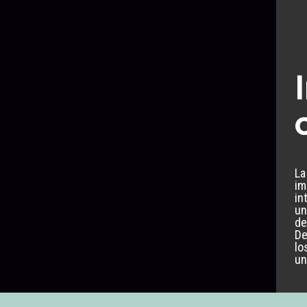
La
im
in
un
de
De
lo
un