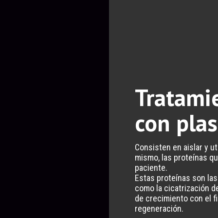
Tratami
con pla
Consisten en aislar y ut
mismo, las proteínas q
paciente.
Estas proteínas son las
como la cicatrización d
de crecimiento con el fi
regeneración.