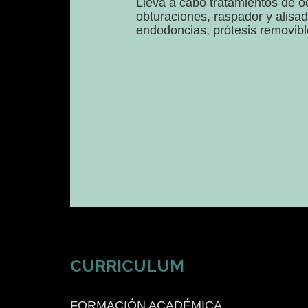
Lleva a cabo tratamientos de o
obturaciones, raspador y alisad
endodoncias, prótesis removible
CURRICULUM
FORMACIÓN ACADÉMICA