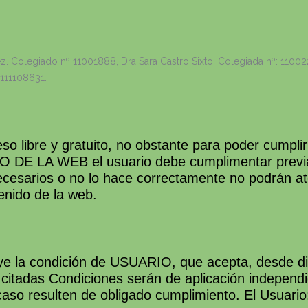
Colegiado nº 11001888, Dra Sara Castro Sixto. Colegiada nº: 1100229
 111108631.
eso libre y gratuito, no obstante para poder cumplir
IO DE LA WEB el usuario debe cumplimentar previa
 necesarios o no lo hace correctamente no podrán ate
enido de la web.
buye la condición de USUARIO, que acepta, desde d
 citadas Condiciones serán de aplicación independ
aso resulten de obligado cumplimiento. El Usuario