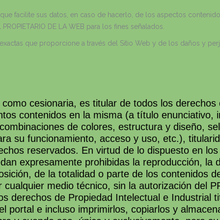
 que facilite sus datos, en caso de hacerlo, de los aspectos conteni
s al PROPIETARIO DE LA WEB para los fines señalados.
exactas que proporcione a través del Sitio Web y de los daños y perjui
o cesionaria, es titular de todos los derechos de
os contenidos en la misma (a título enunciativo, 
 combinaciones de colores, estructura y diseño, se
ra su funcionamiento, acceso y uso, etc.), titu
echos reservados. En virtud de lo dispuesto en los
edan expresamente prohibidas la reproducción, la di
sición, de la totalidad o parte de los contenidos d
or cualquier medio técnico, sin la autorización d
 derechos de Propiedad Intelectual e Industrial 
l portal e incluso imprimirlos, copiarlos y almacen